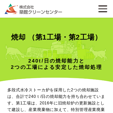
お知らせ
会社案内
会社概要・沿革
事業案内
代表挨拶
焼却(第1工場・第2工場)
焼却 （第1工場・第2工場）
採用情報
施設・部署の連絡先、営業時間
破砕・選別(髙森RCS)
よくあるご質問
許可情報
造粒固化(高清水エコプラザ)
プライバシーポリシー
240t/日の焼却能力と
CSR活動
廃棄物コンサルティング
2つの工場による安定した焼却処理
お問い合わせ
環境経営レポート（PDF）
収集運搬
会社案内パンフレット（PDF）
多段式水冷ストーカ炉を採用した2つの焼却施設
価格表（PDF）
は、合計で240ｔ/日の焼却能力を持ち合わせていま
す。第1工場は、2016年に旧焼却炉の更新施設とし
て建設し、産業廃棄物に加えて、特別管理産業廃棄